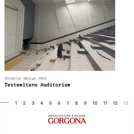
Interior design 2016
Testemitanu Auditorium
1
2
3
4
5
6
7
8
9
10
11
12
13