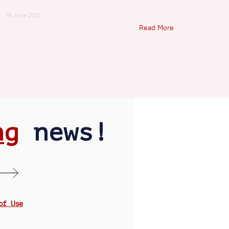
15 June 2021
Read More
ng
news!
of Use