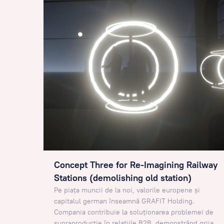
Concept Three for Re-Imagining Railway
Stations (demolishing old station)
Pe piața muncii de la noi, valorile europene și
capitalul german înseamnă GRAFIT Holding.
Compania contribuie la soluționarea problemei de
supraproducție în relațiile B2B, demonstrând grija