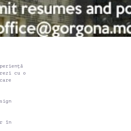
periență
rezi cu o
care
sign
r în