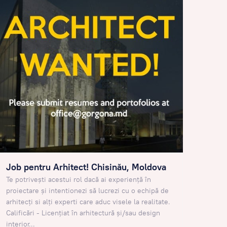
Job pentru Arhitect! Chisinău, Moldova
Te potrivești acestui rol dacă ai experiență în
proiectare și intentionezi să lucrezi cu o echipă de
arhitecți si alți experti care aduc visele la realitate.
Calificări - Licențiat în arhitectură și/sau design
interior...