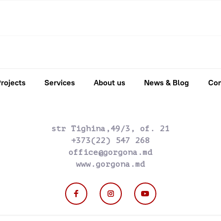
rojects
Services
About us
News & Blog
Con
str Tighina,49/3, of. 21
+373(22) 547 268
office@gorgona.md
www.gorgona.md