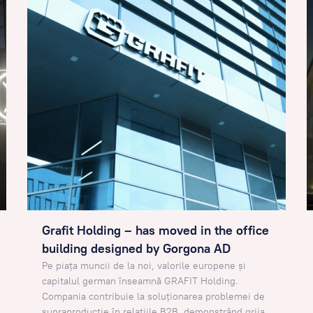
Grafit Holding – has moved in the office
building designed by Gorgona AD
Pe piața muncii de la noi, valorile europene și
capitalul german înseamnă GRAFIT Holding.
Compania contribuie la soluționarea problemei de
supraproducție în relațiile B2B, demonstrând grija