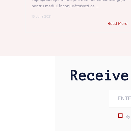
pentru mediul înconjurător.Vezi ce ...
15 June 2021
Read More
Receiv
By