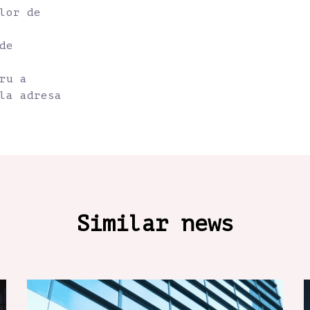
lor de
de
ru a
la adresa
Similar news