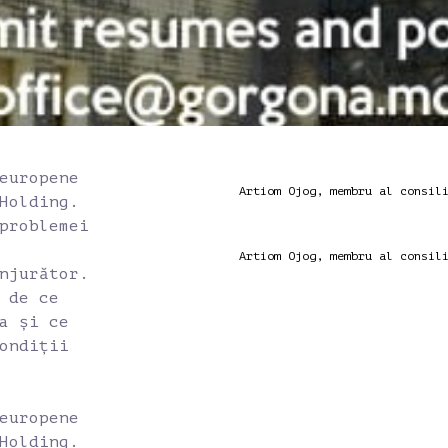
europene
Artiom Ojog, membru al consil
Holding.
problemei
Artiom Ojog, membru al consil
njurător.
 de ce
a și ce
ondiții
europene
Holding.