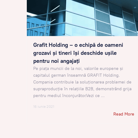
Grafit Holding – o echipă de oameni
grozavi și tineri își deschide ușile
pentru noi angajați
Pe piața muncii de la noi, valorile europene și
capitalul german înseamnă GRAFIT Holding.
Compania contribuie la soluționarea problemei de
supraproducție în relațiile B2B, demonstrând grija
pentru mediul înconjurător.Vezi ce ...
16 iunie 2021
Read More