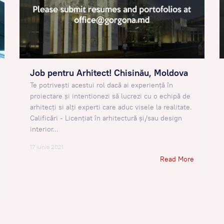
Job pentru Arhitect! Chisinău, Moldova
Te potrivești acestui rol dacă ai experiență în
proiectare și intentionezi să lucrezi cu o echipă de
arhitecți si alți experti care aduc visele la realitate.
Calificări - Licențiat în arhitectură și/sau design
interior...
17 iunie 2021
Read More