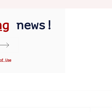
ng
news!
of Use