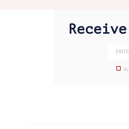
Receiv
By