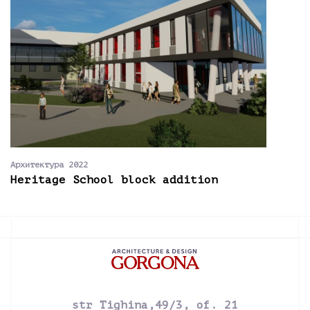
Архитектура 2022
Heritage School block addition
str Tighina,49/3, of. 21