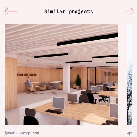
Similar projects
Дизайн интерьера
Архи